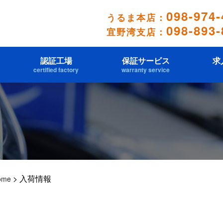
098-974-
うるま本店：
098-893-
宜野湾支店：
認証工場
保証サービス
求
certified factory
warranty service
>
入荷情報
ome